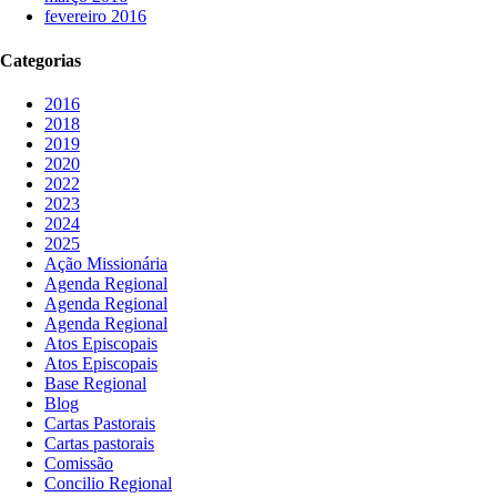
fevereiro 2016
Categorias
2016
2018
2019
2020
2022
2023
2024
2025
Ação Missionária
Agenda Regional
Agenda Regional
Agenda Regional
Atos Episcopais
Atos Episcopais
Base Regional
Blog
Cartas Pastorais
Cartas pastorais
Comissão
Concilio Regional