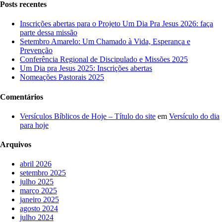
Posts recentes
Inscrições abertas para o Projeto Um Dia Pra Jesus 2026: faça
parte dessa missão
Setembro Amarelo: Um Chamado à Vida, Esperança e
Prevenção
Conferência Regional de Discipulado e Missões 2025
Um Dia pra Jesus 2025: Inscrições abertas
Nomeações Pastorais 2025
Comentários
Versículos Bíblicos de Hoje – Título do site
em
Versículo do dia
para hoje
Arquivos
abril 2026
setembro 2025
julho 2025
março 2025
janeiro 2025
agosto 2024
julho 2024