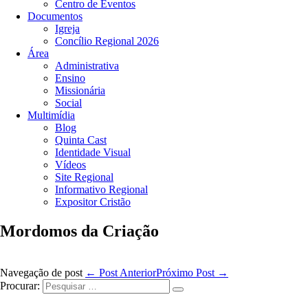
Centro de Eventos
Documentos
Igreja
Concílio Regional 2026
Área
Administrativa
Ensino
Missionária
Social
Multimídia
Blog
Quinta Cast
Identidade Visual
Vídeos
Site Regional
Informativo Regional
Expositor Cristão
Mordomos da Criação
Navegação de post
← Post Anterior
Próximo Post →
Procurar: