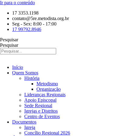
Ir para o conteúdo
17 3353.1198
contato@5re.metodista.org.br
Seg - Sex: 8:00 - 17:00
17 99792.8946
Pesquisar
Pesquisar
Início
Quem Somos
História
Metodismo
Organização
Lideranças Regionais
Apoio Episcopal
Sede Regional
Igrejas e Distritos
Centro de Eventos
Documentos
Igreja
Concílio Regional 2026