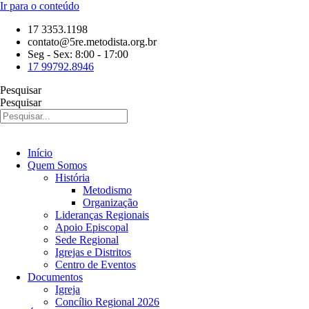
Ir para o conteúdo
17 3353.1198
contato@5re.metodista.org.br
Seg - Sex: 8:00 - 17:00
17 99792.8946
Pesquisar
Pesquisar
Início
Quem Somos
História
Metodismo
Organização
Lideranças Regionais
Apoio Episcopal
Sede Regional
Igrejas e Distritos
Centro de Eventos
Documentos
Igreja
Concílio Regional 2026