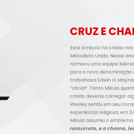
CRUZ E CH
Este símbolo foi criado no
Metodista Unida. Nesse ano
nomeou uma equipe liderada
para a nova denominação qu
trabalhava Edwin H. Mayna
“oficial”. Tanto Mikula qu
criado deveria carregar a
Wesley sentiu em seu coraç
experiência religiosa, em 2
Mikula assumiu o emblema
ressurreto, e a chama, l