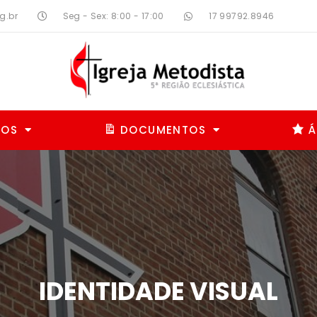
g.br
Seg - Sex: 8:00 - 17:00
17 99792.8946
MOS
DOCUMENTOS
Á
IDENTIDADE VISUAL