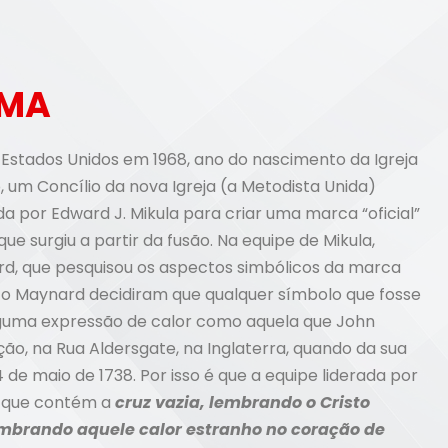
AMA
s Estados Unidos em 1968, ano do nascimento da Igreja
, um Concílio da nova Igreja (a Metodista Unida)
 por Edward J. Mikula para criar uma marca “oficial”
e surgiu a partir da fusão. Na equipe de Mikula,
rd, que pesquisou os aspectos simbólicos da marca
anto Maynard decidiram que qualquer símbolo que fosse
lguma expressão de calor como aquela que John
ão, na Rua Aldersgate, na Inglaterra, quando da sua
4 de maio de 1738. Por isso é que a equipe liderada por
 que contém a
cruz vazia, lembrando o Cristo
embrando aquele calor estranho no coração de