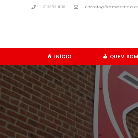
17 3353.1198
contato@5re.metodista.or
INÍCIO
QUEM SO