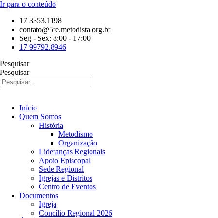
Ir para o conteúdo
17 3353.1198
contato@5re.metodista.org.br
Seg - Sex: 8:00 - 17:00
17 99792.8946
Pesquisar
Pesquisar
Início
Quem Somos
História
Metodismo
Organização
Lideranças Regionais
Apoio Episcopal
Sede Regional
Igrejas e Distritos
Centro de Eventos
Documentos
Igreja
Concílio Regional 2026