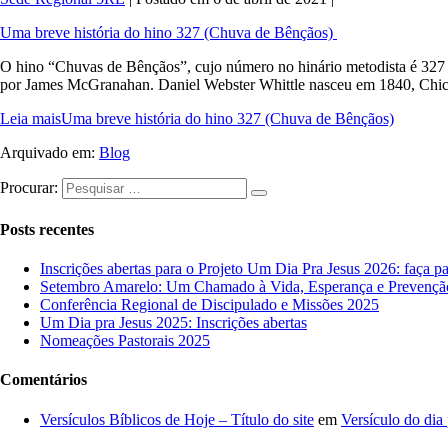
Uma breve história do hino 327 (Chuva de Bênçãos)
O hino “Chuvas de Bênçãos”, cujo número no hinário metodista é 327 p
por James McGranahan. Daniel Webster Whittle nasceu em 1840, Chi
Leia mais
Uma breve história do hino 327 (Chuva de Bênçãos)
Arquivado em:
Blog
Procurar:
Posts recentes
Inscrições abertas para o Projeto Um Dia Pra Jesus 2026: faça pa
Setembro Amarelo: Um Chamado à Vida, Esperança e Prevençã
Conferência Regional de Discipulado e Missões 2025
Um Dia pra Jesus 2025: Inscrições abertas
Nomeações Pastorais 2025
Comentários
Versículos Bíblicos de Hoje – Título do site
em
Versículo do dia