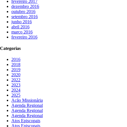
fevereiro 2017
dezembro 2016
outubro 2016
setembro 2016
junho 2016
abril 2016
março 2016
fevereiro 2016
Categorias
2016
2018
2019
2020
2022
2023
2024
2025
Ação Missionária
Agenda Regional
Agenda Regional
Agenda Regional
Atos Episcopais
Atos Episcopais