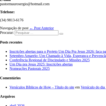
pastormaurosergio@hotmail.com
Telefone:
(34) 9813-6176
Navegação de post
← Post Anterior
Procurar:
Posts recentes
Inscrições abertas para o Projeto Um Dia Pra Jesus 2026: faça pa
Setembro Amarelo: Um Chamado à Vida, Esperança e Prevençã
Conferência Regional de Discipulado e Missões 2025
Um Dia pra Jesus 2025: Inscrições abertas
Nomeações Pastorais 2025
Comentários
Versículos Bíblicos de Hoje – Título do site
em
Versículo do dia
Arquivos
abril 2026