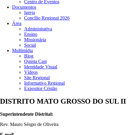
Centro de Eventos
Documentos
Igreja
Concílio Regional 2026
Área
Administrativa
Ensino
Missionária
Social
Multimídia
Blog
Quinta Cast
Identidade Visual
Vídeos
Site Regional
Informativo Regional
Expositor Cristão
DISTRITO MATO GROSSO DO SUL II
Superintendente Distrital:
Rev. Mauro Sérgio de Oliveira
E-mail