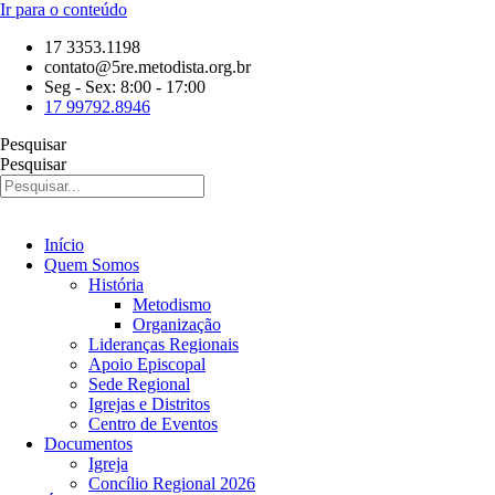
Ir para o conteúdo
17 3353.1198
contato@5re.metodista.org.br
Seg - Sex: 8:00 - 17:00
17 99792.8946
Pesquisar
Pesquisar
Início
Quem Somos
História
Metodismo
Organização
Lideranças Regionais
Apoio Episcopal
Sede Regional
Igrejas e Distritos
Centro de Eventos
Documentos
Igreja
Concílio Regional 2026