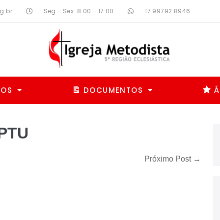
g.br
Seg - Sex: 8:00 - 17:00
17 99792.8946
MOS
DOCUMENTOS
Á
IPTU
Próximo Post →