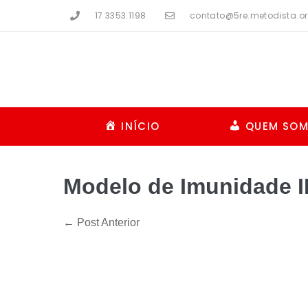
17 3353.1198
contato@5re.metodista.or
INÍCIO
QUEM SO
Modelo de Imunidade 
← Post Anterior