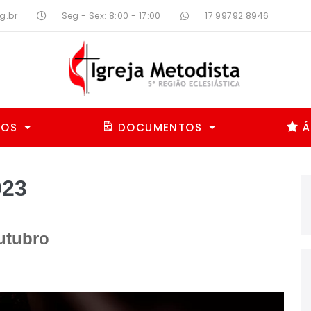
g.br
Seg - Sex: 8:00 - 17:00
17 99792.8946
MOS
DOCUMENTOS
Á
023
utubro