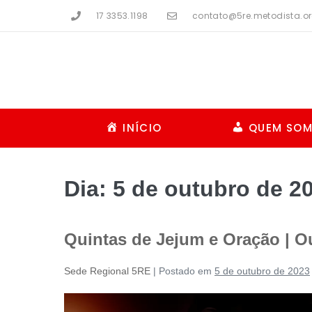
17 3353.1198
contato@5re.metodista.or
INÍCIO
QUEM SO
Dia:
5 de outubro de 2
Quintas de Jejum e Oração | O
Sede Regional 5RE
|
Postado em
5 de outubro de 2023