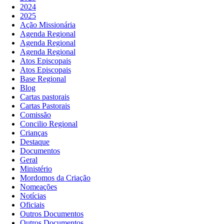
2024
2025
Ação Missionária
Agenda Regional
Agenda Regional
Agenda Regional
Atos Episcopais
Atos Episcopais
Base Regional
Blog
Cartas pastorais
Cartas Pastorais
Comissão
Concilio Regional
Crianças
Destaque
Documentos
Geral
Ministério
Mordomos da Criação
Nomeações
Notícias
Oficiais
Outros Documentos
Outros Documentos