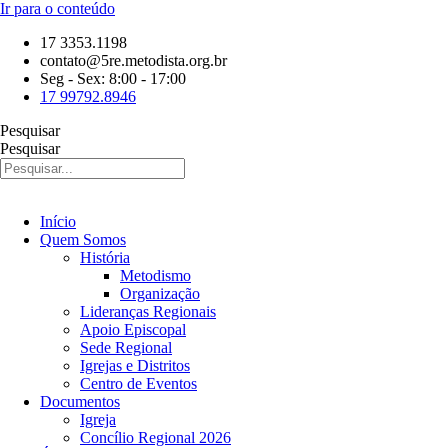
Ir para o conteúdo
17 3353.1198
contato@5re.metodista.org.br
Seg - Sex: 8:00 - 17:00
17 99792.8946
Pesquisar
Pesquisar
Início
Quem Somos
História
Metodismo
Organização
Lideranças Regionais
Apoio Episcopal
Sede Regional
Igrejas e Distritos
Centro de Eventos
Documentos
Igreja
Concílio Regional 2026