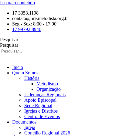
Ir para o conteúdo
17 3353.1198
contato@5re.metodista.org.br
Seg - Sex: 8:00 - 17:00
17 99792.8946
Pesquisar
Pesquisar
Início
Quem Somos
História
Metodismo
Organização
Lideranças Regionais
Apoio Episcopal
Sede Regional
Igrejas e Distritos
Centro de Eventos
Documentos
Igreja
Concílio Regional 2026