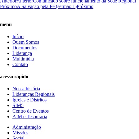
Anterior
Anterior
Comunicado sobre funcionamento da Sede Regional
Próximo
A Salvação pela Fé (sermão 1)
Próximo
menu
Início
Quem Somos
Documentos
Liderança
Multimídia
Contato
acesso rápido
Nossa história
Lideranças Regionais
Igrejas e Distritos
SIM5
Centro de Eventos
AIM e Tesouraria
Administração
Missões
Social