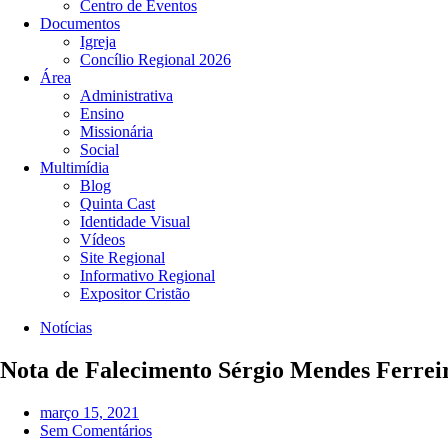
Centro de Eventos
Documentos
Igreja
Concílio Regional 2026
Área
Administrativa
Ensino
Missionária
Social
Multimídia
Blog
Quinta Cast
Identidade Visual
Vídeos
Site Regional
Informativo Regional
Expositor Cristão
Notícias
Nota de Falecimento Sérgio Mendes Ferrei
março 15, 2021
Sem Comentários