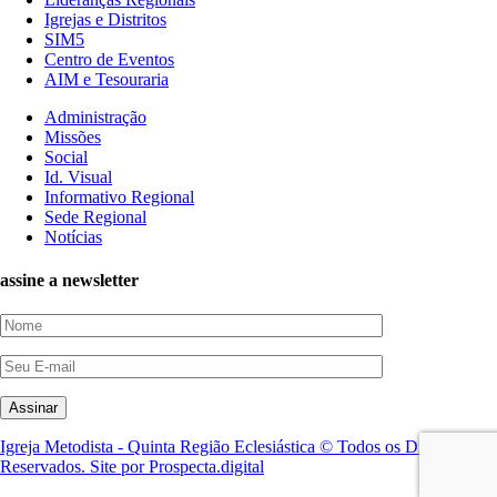
Igrejas e Distritos
SIM5
Centro de Eventos
AIM e Tesouraria
Administração
Missões
Social
Id. Visual
Informativo Regional
Sede Regional
Notícias
assine a newsletter
Igreja Metodista - Quinta Região Eclesiástica © Todos os Direitos
Reservados. Site por Prospecta.digital