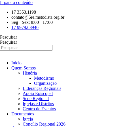
Ir para o conteúdo
17 3353.1198
contato@5re.metodista.org.br
Seg - Sex: 8:00 - 17:00
17 99792.8946
Pesquisar
Pesquisar
Início
Quem Somos
História
Metodismo
Organização
Lideranças Regionais
Apoio Episcopal
Sede Regional
Igrejas e Distritos
Centro de Eventos
Documentos
Igreja
Concílio Regional 2026