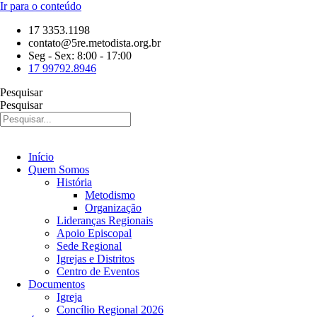
Ir para o conteúdo
17 3353.1198
contato@5re.metodista.org.br
Seg - Sex: 8:00 - 17:00
17 99792.8946
Pesquisar
Pesquisar
Início
Quem Somos
História
Metodismo
Organização
Lideranças Regionais
Apoio Episcopal
Sede Regional
Igrejas e Distritos
Centro de Eventos
Documentos
Igreja
Concílio Regional 2026