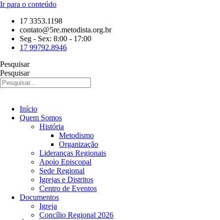
Ir para o conteúdo
17 3353.1198
contato@5re.metodista.org.br
Seg - Sex: 8:00 - 17:00
17 99792.8946
Pesquisar
Pesquisar
Início
Quem Somos
História
Metodismo
Organização
Lideranças Regionais
Apoio Episcopal
Sede Regional
Igrejas e Distritos
Centro de Eventos
Documentos
Igreja
Concílio Regional 2026