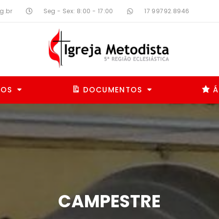
g.br
Seg - Sex: 8:00 - 17:00
17 99792.8946
MOS
DOCUMENTOS
Á
CAMPESTRE