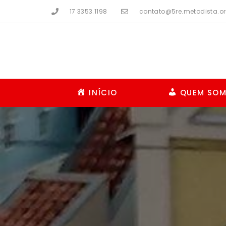
17 3353.1198
contato@5re.metodista.or
INÍCIO
QUEM SO