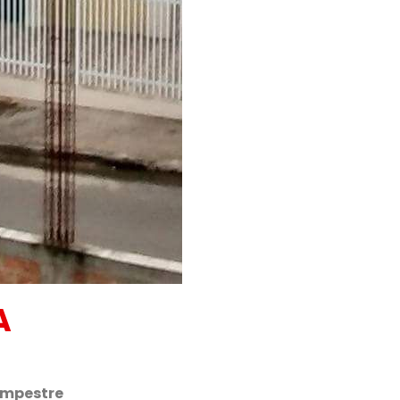
A
ampestre