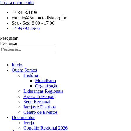
Ir para o conteúdo
17 3353.1198
contato@5re.metodista.org.br
Seg - Sex: 8:00 - 17:00
17 99792.8946
Pesquisar
Pesquisar
Início
Quem Somos
História
Metodismo
Organização
Lideranças Regionais
Apoio Episcopal
Sede Regional
Igrejas e Distritos
Centro de Eventos
Documentos
Igreja
Concílio Regional 2026