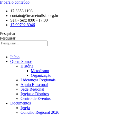
Ir para o conteúdo
17 3353.1198
contato@5re.metodista.org.br
Seg - Sex: 8:00 - 17:00
17 99792.8946
Pesquisar
Pesquisar
Início
Quem Somos
História
Metodismo
Organização
Lideranças Regionais
Apoio Episcopal
Sede Regional
Igrejas e Distritos
Centro de Eventos
Documentos
Igreja
Concílio Regional 2026