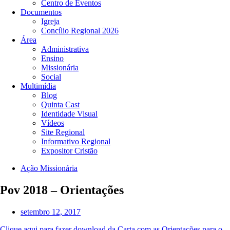
Centro de Eventos
Documentos
Igreja
Concílio Regional 2026
Área
Administrativa
Ensino
Missionária
Social
Multimídia
Blog
Quinta Cast
Identidade Visual
Vídeos
Site Regional
Informativo Regional
Expositor Cristão
Ação Missionária
Pov 2018 – Orientações
setembro 12, 2017
Clique aqui para fazer download da Carta com as Orientações para o