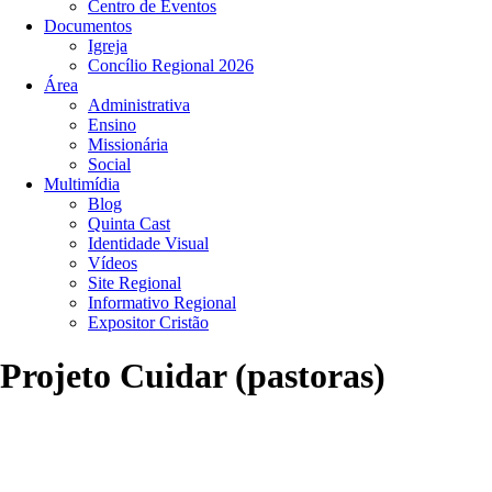
Centro de Eventos
Documentos
Igreja
Concílio Regional 2026
Área
Administrativa
Ensino
Missionária
Social
Multimídia
Blog
Quinta Cast
Identidade Visual
Vídeos
Site Regional
Informativo Regional
Expositor Cristão
Projeto Cuidar (pastoras)