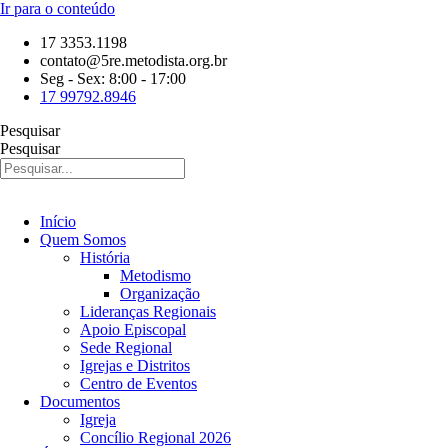
Ir para o conteúdo
17 3353.1198
contato@5re.metodista.org.br
Seg - Sex: 8:00 - 17:00
17 99792.8946
Pesquisar
Pesquisar
Início
Quem Somos
História
Metodismo
Organização
Lideranças Regionais
Apoio Episcopal
Sede Regional
Igrejas e Distritos
Centro de Eventos
Documentos
Igreja
Concílio Regional 2026