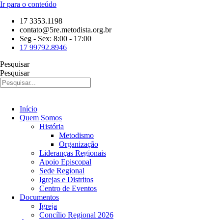
Ir para o conteúdo
17 3353.1198
contato@5re.metodista.org.br
Seg - Sex: 8:00 - 17:00
17 99792.8946
Pesquisar
Pesquisar
Início
Quem Somos
História
Metodismo
Organização
Lideranças Regionais
Apoio Episcopal
Sede Regional
Igrejas e Distritos
Centro de Eventos
Documentos
Igreja
Concílio Regional 2026