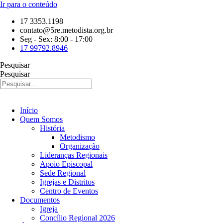
Ir para o conteúdo
17 3353.1198
contato@5re.metodista.org.br
Seg - Sex: 8:00 - 17:00
17 99792.8946
Pesquisar
Pesquisar
Início
Quem Somos
História
Metodismo
Organização
Lideranças Regionais
Apoio Episcopal
Sede Regional
Igrejas e Distritos
Centro de Eventos
Documentos
Igreja
Concílio Regional 2026