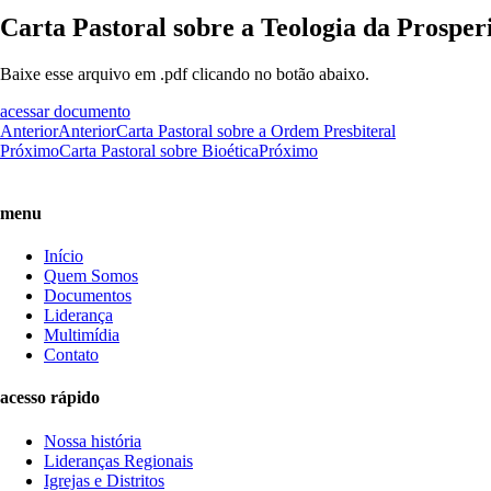
Carta Pastoral sobre a Teologia da Prosper
Baixe esse arquivo em .pdf clicando no botão abaixo.
acessar documento
Anterior
Anterior
Carta Pastoral sobre a Ordem Presbiteral
Próximo
Carta Pastoral sobre Bioética
Próximo
menu
Início
Quem Somos
Documentos
Liderança
Multimídia
Contato
acesso rápido
Nossa história
Lideranças Regionais
Igrejas e Distritos