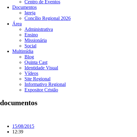
Centro de Eventos
Documentos
Igreja
Concílio Regional 2026
Área
Administrativa
Ensino
Missionária
Social
Multimídia
Blog
Quinta Cast
Identidade Visual
Vídeos
Site Regional
Informativo Regional
Expositor Cristão
documentos
15/08/2015
12:39