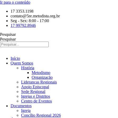
Ir para o conteúdo
17 3353.1198
contato@5re.metodista.org.br
Seg - Sex: 8:00 - 17:00
17 99792.8946
Pesquisar
Pesquisar
Início
Quem Somos
História
Metodismo
Organização
Lideranças Regionais
Apoio Episcopal
Sede Regional
Igrejas e Distritos
Centro de Eventos
Documentos
Igreja
Concílio Regional 2026