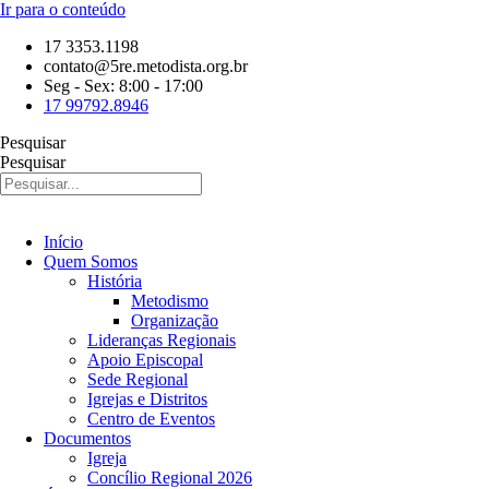
Ir para o conteúdo
17 3353.1198
contato@5re.metodista.org.br
Seg - Sex: 8:00 - 17:00
17 99792.8946
Pesquisar
Pesquisar
Início
Quem Somos
História
Metodismo
Organização
Lideranças Regionais
Apoio Episcopal
Sede Regional
Igrejas e Distritos
Centro de Eventos
Documentos
Igreja
Concílio Regional 2026