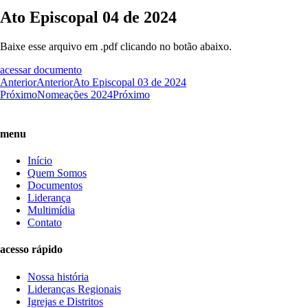
Ato Episcopal 04 de 2024
Baixe esse arquivo em .pdf clicando no botão abaixo.
acessar documento
Anterior
Anterior
Ato Episcopal 03 de 2024
Próximo
Nomeações 2024
Próximo
menu
Início
Quem Somos
Documentos
Liderança
Multimídia
Contato
acesso rápido
Nossa história
Lideranças Regionais
Igrejas e Distritos