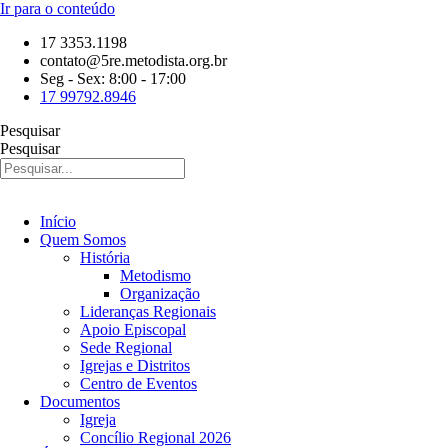
Ir para o conteúdo
17 3353.1198
contato@5re.metodista.org.br
Seg - Sex: 8:00 - 17:00
17 99792.8946
Pesquisar
Pesquisar
Início
Quem Somos
História
Metodismo
Organização
Lideranças Regionais
Apoio Episcopal
Sede Regional
Igrejas e Distritos
Centro de Eventos
Documentos
Igreja
Concílio Regional 2026