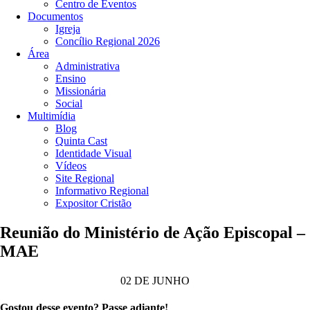
Centro de Eventos
Documentos
Igreja
Concílio Regional 2026
Área
Administrativa
Ensino
Missionária
Social
Multimídia
Blog
Quinta Cast
Identidade Visual
Vídeos
Site Regional
Informativo Regional
Expositor Cristão
Reunião do Ministério de Ação Episcopal –
MAE
02 DE JUNHO
Gostou desse evento? Passe adiante!