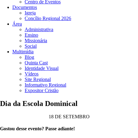
Centro de Eventos
Documentos
Igreja
Concílio Regional 2026
Área
Administrativa
Ensino
Missionária
Social
Multimídia
Blog
Quinta Cast
Identidade Visual
Vídeos
Site Regional
Informativo Regional
Expositor Cristão
Dia da Escola Dominical
18 DE SETEMBRO
Gostou desse evento? Passe adiante!