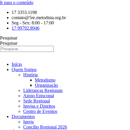
Ir para o conteúdo
17 3353.1198
contato@5re.metodista.org.br
Seg - Sex: 8:00 - 17:00
17 99792.8946
Pesquisar
Pesquisar
Início
Quem Somos
História
Metodismo
Organização
Lideranças Regionais
Apoio Episcopal
Sede Regional
Igrejas e Distritos
Centro de Eventos
Documentos
Igreja
Concílio Regional 2026