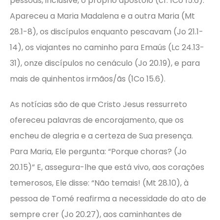
pessoas, inclusive, o próprio apóstolo (cf. 1Co 15.6).
Apareceu a Maria Madalena e a outra Maria (Mt
28.1-8), os discípulos enquanto pescavam (Jo 21.1-
14), os viajantes no caminho para Emaús (Lc 24.13-
31), onze discípulos no cenáculo (Jo 20.19), e para
mais de quinhentos irmãos/ãs (1Co 15.6).
As notícias são de que Cristo Jesus ressurreto
ofereceu palavras de encorajamento, que os
encheu de alegria e a certeza de Sua presença.
Para Maria, Ele pergunta: “Porque choras? (Jo
20.15)” E, assegura-lhe que está vivo, aos corações
temerosos, Ele disse: “Não temais! (Mt 28.10), à
pessoa de Tomé reafirma a necessidade do ato de
sempre crer (Jo 20.27), aos caminhantes de