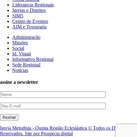
Lideranças Regionais
Igrejas e Distritos
SIM5
Centro de Eventos
AIM e Tesouraria
Administração
Missões
Social
Id. Visual
Informativo Regional
Sede Regional
Notícias
assine a newsletter
Igreja Metodista - Quinta Região Eclesiástica © Todos os Direitos
Reservados. Site por Prospecta.digital