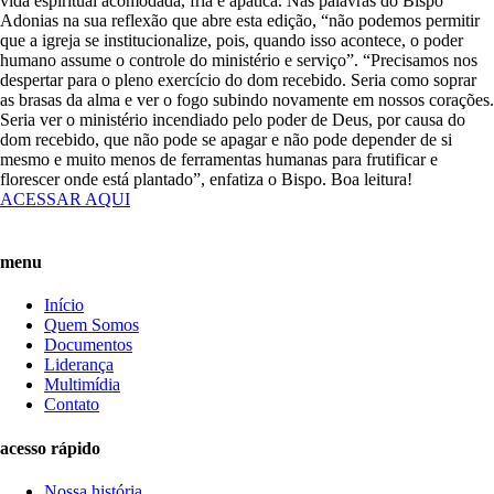
vida espiritual acomodada, fria e apática. Nas palavras do Bispo
Adonias na sua reflexão que abre esta edição, “não podemos permitir
que a igreja se institucionalize, pois, quando isso acontece, o poder
humano assume o controle do ministério e serviço”. “Precisamos nos
despertar para o pleno exercício do dom recebido. Seria como soprar
as brasas da alma e ver o fogo subindo novamente em nossos corações.
Seria ver o ministério incendiado pelo poder de Deus, por causa do
dom recebido, que não pode se apagar e não pode depender de si
mesmo e muito menos de ferramentas humanas para frutificar e
florescer onde está plantado”, enfatiza o Bispo. Boa leitura!
ACESSAR AQUI
menu
Início
Quem Somos
Documentos
Liderança
Multimídia
Contato
acesso rápido
Nossa história