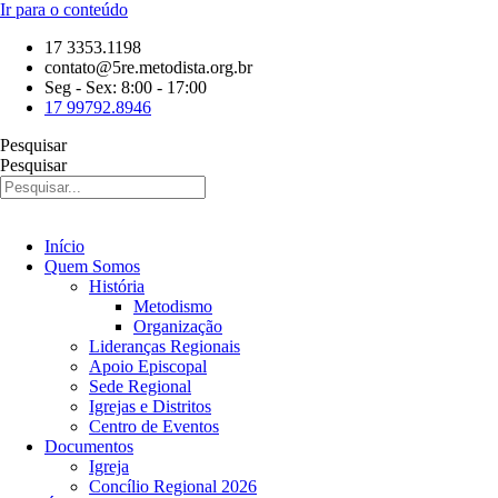
Ir para o conteúdo
17 3353.1198
contato@5re.metodista.org.br
Seg - Sex: 8:00 - 17:00
17 99792.8946
Pesquisar
Pesquisar
Início
Quem Somos
História
Metodismo
Organização
Lideranças Regionais
Apoio Episcopal
Sede Regional
Igrejas e Distritos
Centro de Eventos
Documentos
Igreja
Concílio Regional 2026